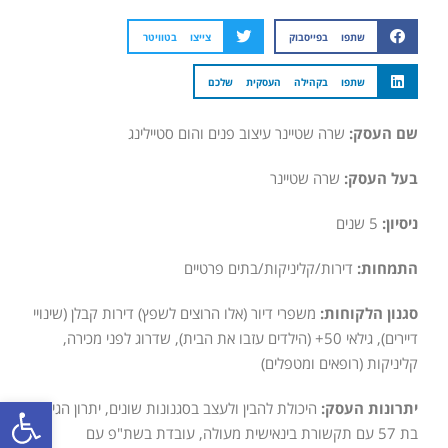
שתפו בפייסבוק
צייצו בטוויטר
שתפו בקהילה העסקית שלכם
שם העסק:
שרה שטיינר עיצוב פנים והום סטיילינג
בעל העסק:
שרה שטיינר
ניסיון:
5 שנים
התמחות:
דירות/קליניקות/בתים פרטיים
סגנון הלקוחות:
משפרי דיור (אלו הרוצים לשפץ) דירות קבלן (שינויי
דיירים), גילאי 50+ (הילדים עזבו את הבית), שדרוג לפני מכירה,
קליניקות (רופאים ומטפלים)
פתח סרגל
יתרונות העסק:
היכולת להבין ולעצב בסגנונות שונים, יתרון הגיל-
בת 57 עם תקשורת בינאישית מעולה, עובדת בשת"פ עם