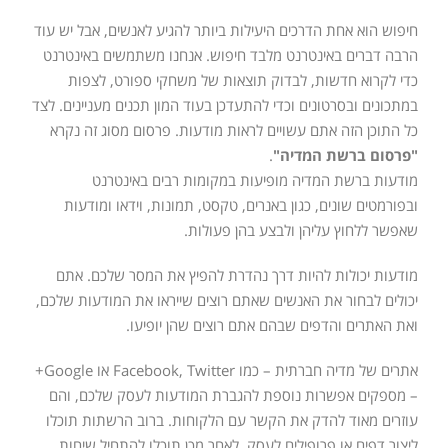
חיפוש הוא אחת הדרכים היעילות ביותר להגיע לאנשים, אבל יש עוד
הרבה דברים באינטרנט מלבד חיפוש. אנחנו משתמשים באינטרנט
כדי לקרוא חדשות, לבדוק תוצאות של משחקי ספורט, לצפות
במתכונים ובסרטונים וכדי להתעדכן בעוד המון תכנים מעניינים. לצד
כל התוכן הזה אתם עשויים לראות מודעות. פרסום מסוג זה נקרא
"פרסום ברשת המדיה"
.
מודעות ברשת המדיה מופיעות במקומות רבים באינטרנט
ובפורמטים שונים, כגון באנרים, טקסט, תמונות, וידאו ומודעות
שאפשר ללחוץ עליהן ולבצע בהן פעולות.
מודעות יכולות להיות דרך נהדרת להפיץ את המסר שלכם. אתם
יכולים לבחור את האנשים שאתם רוצים שייראו את המודעות שלכם,
ואת האתרים והדפים שבהם אתם רוצים שהן יופיעו.
אתרים של מדיה חברתית – כמו Facebook, Twitter או Google+
– מספקים אפשרות נוספת להגברת המודעות לעסק שלכם, והם
עוזרים מאוד להדק את הקשר עם הלקוחות. ברוב הרשתות תוכלו
ליצור דפים או פרופילים לעסק. לאחר מכן תוכלו להתחיל שיחות