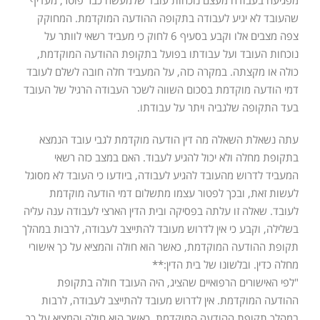
מפגיעה בעבודה מעצם נוכחות עובד שלמעשה כבר פוטר, מעדיף
שהעובד לא יגיע לעבודה בתקופה ההודעה המוקדמת. המחוקק
צפה מצבים אלו וקבע בסעיף 6 לחוק כי מעביד רשאי לוותר על
נוכחות העובד ועל עבודתו בפועל בתקופת ההודעה המוקדמת,
כולה או מקצתה. במקרה כזה, על המעביד חלה חובה לשלם לעובד
דמי הודעה מוקדמת בסכום השווה לשכר העבודה הרגיל של העובד
בעד התקופה שלגביה ויתר על עבודתו.
עתה נשאלת השאלה מה דין הודעה מוקדמת לגבי עובד הנמצא
בתקופת מחלה ולא יכול להגיע לעבוד. האם במצב כזה רשאי
המעביד לדרוש מהעובד להגיע לעבודה, ביודעו כי העובד לא מסוגל
לעשות זאת, ובכך לפטור עצמו מתשלום דמי הודעה מוקדמת
לעובד. שאלה זו עלתה בפסיקה ובית הדין הארצי לעבודה ענה עליה
בשלילה, וקבע כי אין לדרוש מעובד להתייצב לעבודה, לרבות במהלך
תקופת ההודעה המוקדמת, כאשר הוא חולה והמציא על כך אישורי
מחלה כדין. ובלשונו של בית הדין:**
"לפי האישורים הרפואיים שהציג, היה העובד חולה בתקופת
ההודעה המוקדמת. אין לדרוש מעובד להתייצב לעבודה, לרבות
במהלך תקופת ההודעה המוקדמת, כאשר הוא חולה והמציא על כך