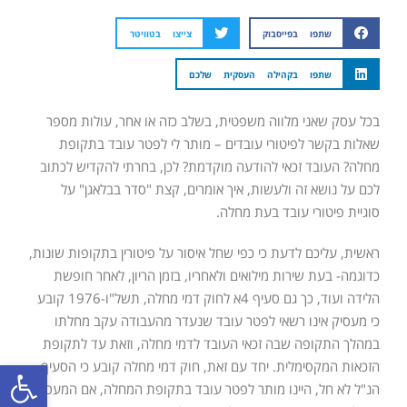
שתפו בפייסבוק
צייצו בטוויטר
שתפו בקהילה העסקית שלכם
בכל עסק שאני מלווה משפטית, בשלב כזה או אחר, עולות מספר
שאלות בקשר לפיטורי עובדים – מותר לי לפטר עובד בתקופת
מחלה? העובד זכאי להודעה מוקדמת? לכן, בחרתי להקדיש לכתוב
לכם על נושא זה ולעשות, איך אומרים, קצת "סדר בבלאגן" על
סוגיית פיטורי עובד בעת מחלה.
ראשית, עליכם לדעת כי כפי שחל איסור על פיטורין בתקופות שונות,
כדוגמה- בעת שירות מילואים ולאחריו, בזמן הריון, לאחר חופשת
הלידה ועוד, כך גם סעיף 4א לחוק דמי מחלה, תשל"ו-1976 קובע
כי מעסיק אינו רשאי לפטר עובד שנעדר מהעבודה עקב מחלתו
במהלך התקופה שבה זכאי העובד לדמי מחלה, וזאת עד לתקופת
פתח סרגל
הזכאות המקסימלית. יחד עם זאת, חוק דמי מחלה קובע כי הסעיף
הנ"ל לא חל, היינו מותר לפטר עובד בתקופת המחלה, אם המעסיק