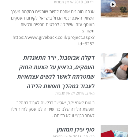
יולי 30, 2018
אין תגובות
אנחנו מזמינים אתכם להיות שותפים בהקמת מערך
השיווק האינטרנטי הגדול בישראל לקידום העסקים
בעוטף עזה ואשקלון: לפרטים נוספים ורכישת
תשורה:
https://www.giveback.co.il/project.aspx?
id=3252
דקלה אבוטבול, יו״ר התאגדות
העסקים, בראיון על הצעת החוק
שמטרתה לאשר לנשים עצמאיות
לעבוד במהלך חופשת הלידה
מאי 2, 2018
אין תגובות
ביטוח לאומי יקר, ״אפשר בבקשה לעבוד במהלך
חופשת הלידה שלנו כדי שיהיה לנו עסק לחזור אליו
לאחר מכן?״ זו לא בדיחה .
סוף עידן המזומן
מרץ 29, 2018
אין תגובות