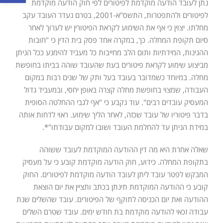
נתן לעובד הודעה מוקדמת לפיטורים לפי חוק הודעה מוקדמת
לפיטורים ולהתפטרות, התשס"א-2001, בטרם נעדר העובד עקב
מחלתו. יצוין כי אף את השימוע לקראת הפיטורין יש לערוך לאחר
סיום תקופת המחלה. כך, במקרה אחד פסק בית הדין כי "חובות
ההגינות, המידתיות ותום הלב מחייבות כל מעביד להימנע ככל הניתן
מביצוע שימוע לקראת פיטורים בעת שהעובד שוהה בביתו בחופשת
מחלה. במיוחד כשמדובר בעובד בעל ותק של שנים רבות במקום
העבודה, שמצוי בחופשת מחלה קצרה באופן יחסי, ובמעביד גדול
המעסיק עובדים רבים". עוד נקבע כי "אף לגבי ההחלטה הסופית
בדבר פיטוריו של עובד שכזה, לאחר הליך שימוע. ראוי לדחות אותה
במידת הניתן עד להחלמת העובד ושובו למקום עבודתו"*.
שאלה אחרת היא מה דין ההודעה המוקדמת לעובד ששוהה
בתקופת המחלה. כידוע, חוק הודעה מוקדמת קובע כי על מעסיק
המבקש לפטר עובד ליתן לעובד הודעה מוקדמת לפיטורים. החוק
קובע כי ההודעה המוקדמת תינתן בכתב ותציין את יום הוצאת
ההודעה ואת יום הכניסה לתוקף של הפיטורים. עובד שהשלים שנת
עבודה זכאי להודעה מוקדמת בת חודש ימים. עובד שטרם השלים