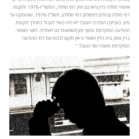
אישורי מחלה כדין (ראו גם חוק דמי מחלה, התשל"ו-1976 ותקנות
דמי מחלה (נהלים לתשלום דמי מחלה), תשל"ז-1976, שהותקנו על
פיו). בענייננו הוכח כי העובד לא היה כשיר לעבוד במהלך תקופת
ההודעה המוקדמת ומשך זמן משמעותי גם לאחריה. לאור האמור,
בדין פסק בית הדין האזורי כי אין מקום לנכות את דמי ההודעה
המוקדמת משכרו של העובד."