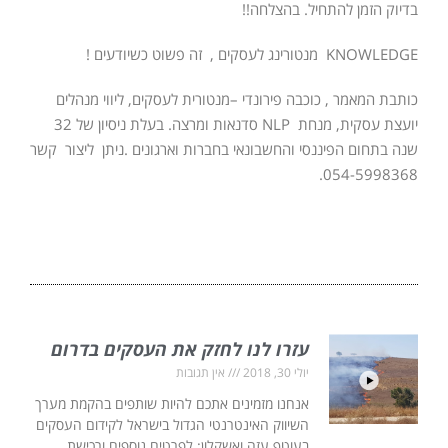
בדיוק הזמן להתחיל. בהצלחה!!
KNOWLEDGE מנטורינג לעסקים , זה פשוט כשיודעים !
כותבת המאמר , כוכבה פירונדי –מנטורית לעסקים, ליווי מנהלים
יועצת עסקית, מנחת NLP סדנאות ומרצה. בעלת ניסיון של 32
שנה בתחום הפיננסי והחשבונאי בחברות וארגונים .ניתן ליצור קשר
054-5998368.
עזרו לנו לחזק את העסקים בדרום
יולי 30, 2018
אין תגובות
אנחנו מזמינים אתכם להיות שותפים בהקמת מערך
השיווק האינטרנטי הגדול בישראל לקידום העסקים
בעוטף עזה ואשקלון: לפרטים נוספים ורכישת