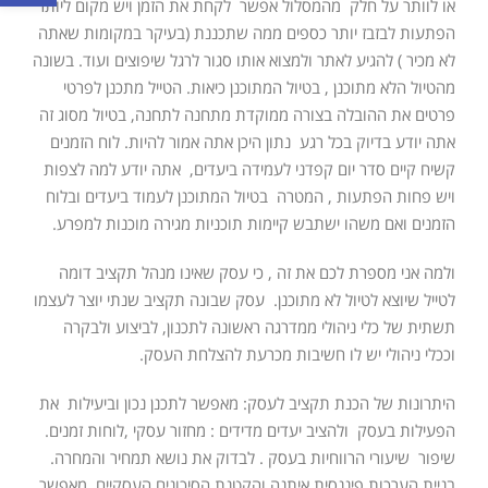
או לוותר על חלק מהמסלול אפשר לקחת את הזמן ויש מקום ליותר
הפתעות לבזבז יותר כספים ממה שתכננת (בעיקר במקומות שאתה
לא מכיר ) להגיע לאתר ולמצוא אותו סגור לרגל שיפוצים ועוד. בשונה
מהטיול הלא מתוכנן , בטיול המתוכנן כיאות. הטייל מתכנן לפרטי
פרטים את ההובלה בצורה ממוקדת מתחנה לתחנה, בטיול מסוג זה
אתה יודע בדיוק בכל רגע נתון היכן אתה אמור להיות. לוח הזמנים
קשיח קיים סדר יום קפדני לעמידה ביעדים, אתה יודע למה לצפות
ויש פחות הפתעות , המטרה בטיול המתוכנן לעמוד ביעדים ובלוח
הזמנים ואם משהו ישתבש קיימות תוכניות מגירה מוכנות למפרע.
ולמה אני מספרת לכם את זה , כי עסק שאינו מנהל תקציב דומה
לטייל שיוצא לטיול לא מתוכנן. עסק שבונה תקציב שנתי יוצר לעצמו
תשתית של כלי ניהולי ממדרגה ראשונה לתכנון, לביצוע ולבקרה
וככלי ניהולי יש לו חשיבות מכרעת להצלחת העסק.
היתרונות של הכנת תקציב לעסק: מאפשר לתכנן נכון וביעילות את
הפעילות בעסק ולהציב יעדים מדידים : מחזור עסקי ,לוחות זמנים.
שיפור שיעורי הרווחיות בעסק . לבדוק את נושא תמחיר והמחרה.
בניית הערכות פיננסית איתנה והקטנת הסיכונים העסקיים. מאפשר