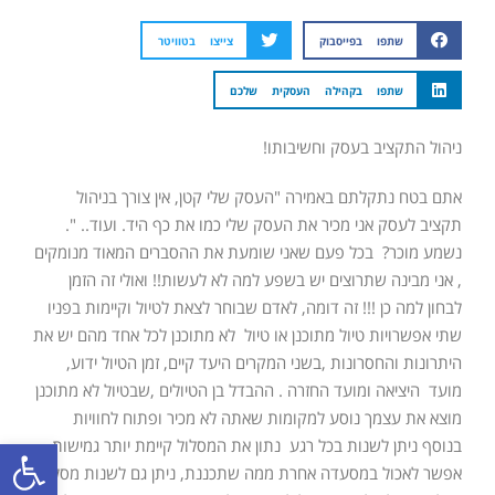
שתפו בפייסבוק
צייצו בטוויטר
שתפו בקהילה העסקית שלכם
ניהול התקציב בעסק וחשיבותו!
אתם בטח נתקלתם באמירה "העסק שלי קטן, אין צורך בניהול
תקציב לעסק אני מכיר את העסק שלי כמו את כף היד. ועוד.. ".
נשמע מוכר? בכל פעם שאני שומעת את ההסברים המאוד מנומקים
, אני מבינה שתרוצים יש בשפע למה לא לעשות!! ואולי זה הזמן
לבחון למה כן !!! זה דומה, לאדם שבוחר לצאת לטיול וקיימות בפניו
שתי אפשרויות טיול מתוכנן או טיול לא מתוכנן לכל אחד מהם יש את
היתרונות והחסרונות ,בשני המקרים היעד קיים, זמן הטיול ידוע,
מועד היציאה ומועד החזרה . ההבדל בן הטיולים ,שבטיול לא מתוכנן
מוצא את עצמך נוסע למקומות שאתה לא מכיר ופתוח לחוויות
פתח סרגל
בנוסף ניתן לשנות בכל רגע נתון את המסלול קיימת יותר גמישות
אפשר לאכול במסעדה אחרת ממה שתכננת, ניתן גם לשנות מסלול