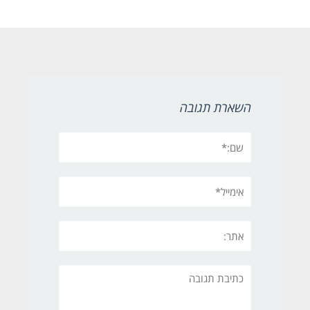
השארת תגובה
שם:*
אימייל*
אתר:
תגובה