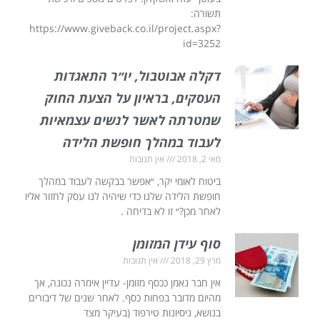
תשורה:
https://www.giveback.co.il/project.aspx?
id=3252
דקלה אבוטבול, יו״ר התאגדות
העסקים, בראיון על הצעת החוק
שמטרתה לאשר לנשים עצמאיות
לעבוד במהלך חופשת הלידה
מאי 2, 2018
אין תגובות
ביטוח לאומי יקר, ״אפשר בבקשה לעבוד במהלך
חופשת הלידה שלנו כדי שיהיה לנו עסק לחזור אליו
לאחר מכן?״ זו לא בדיחה .
סוף עידן המזומן
מרץ 29, 2018
אין תגובות
אין חבר נאמן ככסף מזומן- עדיין אימרה נכונה, אך
מהיום מדובר בפחות כסף. לאחר שנים של דיבורים
בנושא, ניסיונות טירפוד (בעיקר מצד