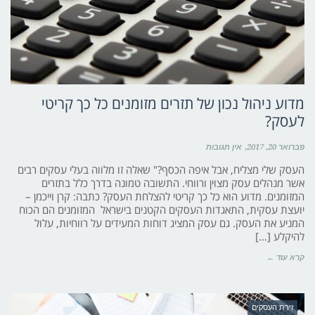
מדוע ניהול נכון של תזרים מזומנים כל כך קריטי
לעסק?
פברואר 20, 2017
אין תגובות
העסק שלי מצליח, אבל איפה הכסף?" שאלה זו מלווה בעלי עסקים רבים
אשר מנהלים עסק מצוין ורווחי. התשובה טמונה בדרך כלל בתזרים
המזומנים. מדוע הוא כל כך קריטי להצלחת העסק? כתבה: קרן וייכמן –
יועצת עסקית, התאגדות העסקים הקטנים בישראל המזומנים הם הכוח
המניע את העסק. גם עסק המציג דוחות המעידים על רווחיות, עלול
להיקלע […]
קרא עוד ←
זירת העסקים