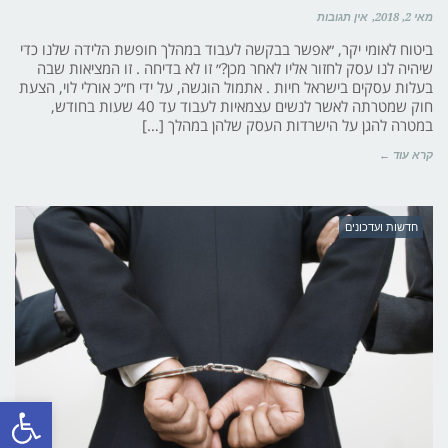
מאי 2, 2018
אין תגובות
ביטוח לאומי יקר, ״אפשר בבקשה לעבוד במהלך חופשת הלידה שלנו כדי
שיהיה לנו עסק לחזור אליו לאחר מכן?״ זו לא בדיחה . זו המציאות שבה
בעלות עסקים בישראל חיות . אתמול הוגשה, על ידי ח״כ אורלי לוי, הצעת
חוק שמטרתה לאשר לנשים עצמאיות לעבוד עד 40 שעות בחודש,
במטרה להגן על הישרדות העסק שלהן במהלך […]
קרא עוד ←
חדשות ועדכונים
פתח סרגל