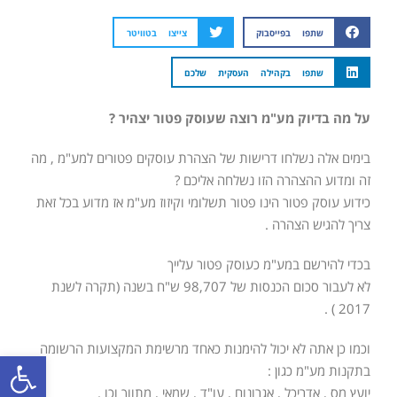
שתפו בפייסבוק
צייצו בטוויטר
שתפו בקהילה העסקית שלכם
על מה בדיוק מע"מ רוצה שעוסק פטור יצהיר ?
בימים אלה נשלחו דרישות של הצהרת עוסקים פטורים למע"מ , מה
זה ומדוע ההצהרה הזו נשלחה אליכם ?
כידוע עוסק פטור הינו פטור תשלומי וקיזוז מע"מ אז מדוע בכל זאת
צריך להגיש הצהרה .
בכדי להירשם במע"מ כעוסק פטור עלייך
לא לעבור סכום הכנסות של 98,707 ש"ח בשנה (תקרה לשנת
2017 ) .
וכמו כן אתה לא יכול להימנות כאחד מרשימת המקצועות הרשומה
פתח סרגל
בתקנות מע"מ כגון :
יועץ מס , אדריכל , אגרונום , עו"ד , שמאי , מתווך וכו .