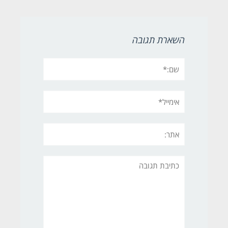
השארת תגובה
שם:*
אימייל*
אתר:
תגובה