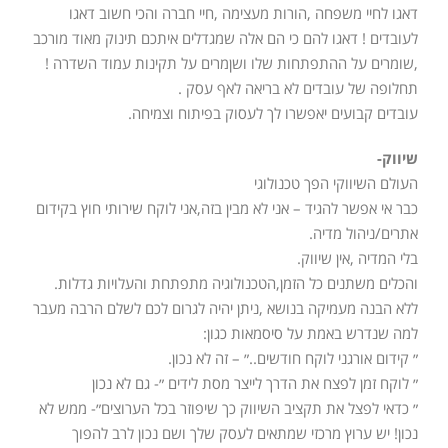
דאגו לחיי משפחה ,הורות מעצימה ,חיי חברה והכי חשוב דאגו
לעובדים ! דאגו להם כי הם אלה שמגדלים איתכם תינוק מאוד מורכב
,שומרים על ההתפתחות שלו ושןמרים על תקינות עמוד השדרה !
תחלופה של עובדים לא בריאה לאף עסק .
עובדים קבועים יאפשרו לך לעסוק בפיתוח וצמיחה.
שיווק-
העולם השיווקי הפך טכנולוגי
כבר אי אפשר להגיד – אני לא מבין בזה,אני לוקח שירותי חוץ בקידום
אתרים/ניהול מדיה.
בלי המדיה ,אין שיווק.
והכלים משתנים כל הזמן,הטכנולוגיה מתפתחת והעלויות גדלות.
ללא הבנה מעמיקה בנושא ,ניתן יהיה לגרום לכם לשלם הרבה מעבר
למה שנדרש באמת על סיסמאות כגון:
״ קידום אורגני לוקח חודשים..״ – זה לא נכון.
״ לוקח זמן לפצח את הדרך לייצר מסת לידים ״- גם לא נכון
״ כדאי לפצל את תקציב השיווק כך שיפוזר בכל הערוצים״- ממש לא
נכון! יש ערוץ מרכזי שמתאים לעסק שלך ושם נכון לרב להפוך