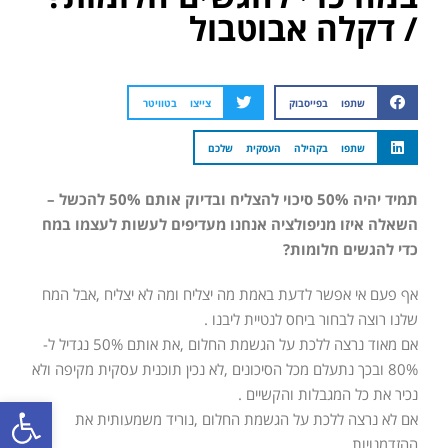
/ דקלה אבוטבול
שתפו בפייסבוק
צייצו בטוויטר
שתפו בקהילה העסקית שלכם
תמיד יהיה 50% סיכוי להצליח ובדיוק אותם 50% להכשל –
השאלה איזו מניפולציה אנחנו מעדיפים לעשות לעצמו במח
כדי להגשים חלומות?
אף פעם אי אפשר לדעת באמת מה יצליח ומה לא יצליח ,אבל המח
שלנו רוצה לבחור ביחס לנטיית ליבנו .
אם מאוד נרצה ללכת על הגשמת החלום ,את אותם 50% נגדיל ל-
80% ובכך נתעלם מכל הסיכונים ,לא נכין תוכנית עסקית מקיפה ולא
נכיר את כל המגבלות והקשיים .
פתח סרגל
אם לא נרצה ללכת על הגשמת החלום ,נוריד משמעותית את
ההזדמנויות .