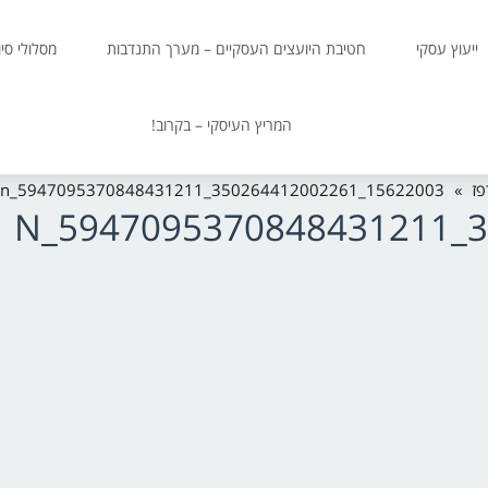
ייעוץ עסקי
חטיבת היועצים העסקיים – מערך התנדבות
מסלולי סי
המריץ העיסקי – בקרוב!
פז
»
15622003_350264412002261_5947095370848431211_n