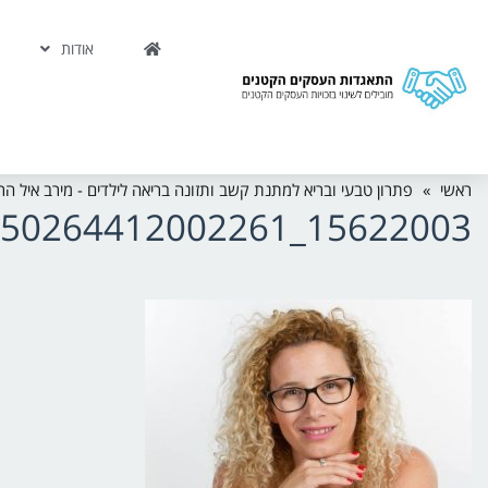
אודות
ראשי
»
פתרון טבעי ובריא למתנת קשב ותזונה בריאה לילדים - מירב איל הר
15622003_350264412002261_5947095370848431211_N