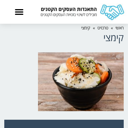
ראשי
»
טרנזיט
»
קימצי
קימצי