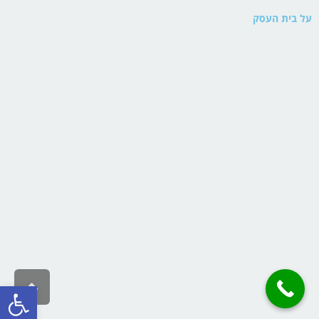
על בית העסק
גלילה
פתח סרגל
לראש
העמו