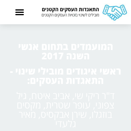
המועמדים בתחום אנשי
השנה 2017
ראשי איגודים מובילי שינוי -
התאגדות העסקים:
ד"ר ריקי שי, אביב איטח, גיל
צפוני, עופר שטרית, מקסים
בוזגלו, שירן אבקסיס, מאיר
גלעדי